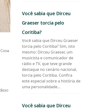
Você
Você sabia que Dirceu
sabia
que
Graeser torcia pelo
Dirceu
Graeser
Coritiba?
torcia
Você sabia que Dirceu Graeser
pelo
torcia pelo Coritiba? Sim, isto
Coritiba?
e Coxa
mesmo: Dirceu Graeser, um
musicista e comunicador de
rádio e TV, que teve grande
destaque no cenário nacional,
torcia pelo Coritiba. Confira
este especial sobre a história de
uma personalidade...
disso
Você
Você sabia que Dirceu
sabia