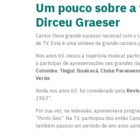
Um pouco sobre a 
Dirceu Graeser
Cantor (teve grande sucesso nacional com o 
de TV. Esta é uma síntese da grande carreira
Nos anos 60, iniciou a trajetória musical par
a participar de apresentações nas grandes rá
Colombo
,
Tingui
,
Guairacá
,
Clube Paranaen
Verde
.
Ainda nos anos 60, foi considerado pela
Revis
1963”
.
Por sua vez, na televisão, apresentava progr
“Ponto Seis”
. Na TV, participou dos então Cana
também passou um período de oito anos apr
.