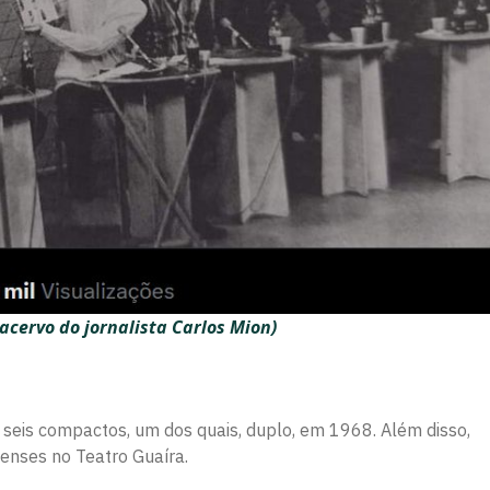
 acervo do jornalista C
arlos Mion)
 seis compactos, um dos quais, duplo, em 1968. Além disso,
aenses no Teatro Guaíra.