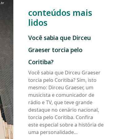
conteúdos mais
lidos
Você
Você sabia que Dirceu
sabia
que
Graeser torcia pelo
Dirceu
Graeser
Coritiba?
torcia
Você sabia que Dirceu Graeser
pelo
torcia pelo Coritiba? Sim, isto
Coritiba?
mesmo: Dirceu Graeser, um
musicista e comunicador de
rádio e TV, que teve grande
destaque no cenário nacional,
torcia pelo Coritiba. Confira
este especial sobre a história de
uma personalidade...