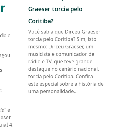
r
que
Graeser torcia pelo
Dirceu
Graeser
Coritiba?
torcia
Você sabia que Dirceu Graeser
pelo
dio e
torcia pelo Coritiba? Sim, isto
Coritiba?
mesmo: Dirceu Graeser, um
musicista e comunicador de
hegou
rádio e TV, que teve grande
s
destaque no cenário nacional,
o
torcia pelo Coritiba. Confira
este especial sobre a história de
m
uma personalidade...
de
”
e
aeser
nal 4.