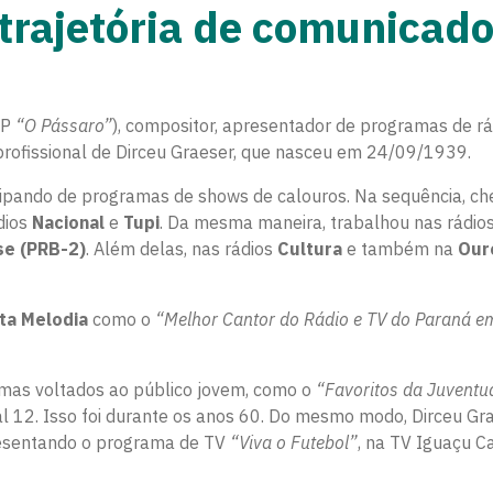
trajetória de comunicado
LP
“O Pássaro”
), compositor, apresentador de programas de rá
 profissional de Dirceu Graeser, que nasceu em 24/09/1939.
ticipando de programas de shows de calouros. Na sequência, c
dios
Nacional
e
Tupi
. Da mesma maneira, trabalhou nas rádio
se (PRB-2)
. Além delas, nas rádios
Cultura
e também na
Our
ta Melodia
como o
“Melhor Cantor do Rádio e TV do Paraná e
amas voltados ao público jovem, como o
“Favoritos da Juventu
l 12. Isso foi durante os anos 60.
Do mesmo modo
, Dirceu Gr
esentando o programa de TV
“Viva o Futebol”
, na TV Iguaçu Ca