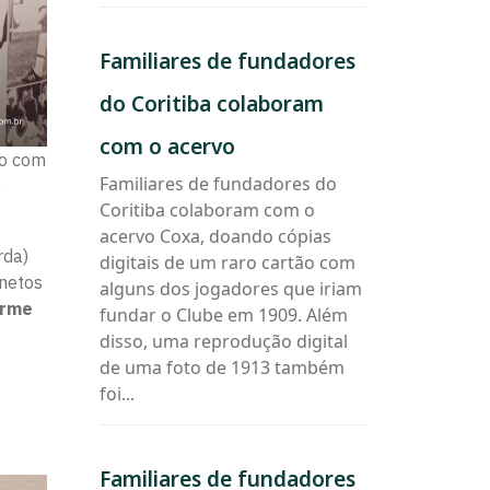
Familiares
Familiares de fundadores
de
fundadores
do Coritiba colaboram
do
Coritiba
com o acervo
ão com
colaboram
Familiares de fundadores do
e
com
Coritiba colaboram com o
o
acervo
acervo Coxa, doando cópias
rda)
digitais de um raro cartão com
 netos
alguns dos jogadores que iriam
erme
fundar o Clube em 1909. Além
disso, uma reprodução digital
de uma foto de 1913 também
foi...
Familiares
Familiares de fundadores
de