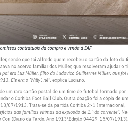
promissos contratuais da compra e venda à SAF
ler, sendo que foi Alfredo quem recebeu o cartão da foto do 
tava no acervo familiar dos Müller, que resolveram ajudar o t
pai era Luz Müller, filho do Ludovico Guilherme Müller, que foi
3. Ele era o ’Willy’, né”,
explica Luciano.
l de um raro cartão postal de um time de futebol formado por
ndar o Coritiba Foot Ball Club. Outra doação foi a cópia de u
13/07/1913. Trata-se da partida Coritiba 2×1 Internacional,
ficios das famílias vítimas da explosão de 1.º do corrente”.
Na
 Cori
(Diario da Tarde, Ano 1913\Edição 04429, 15/07/1913)