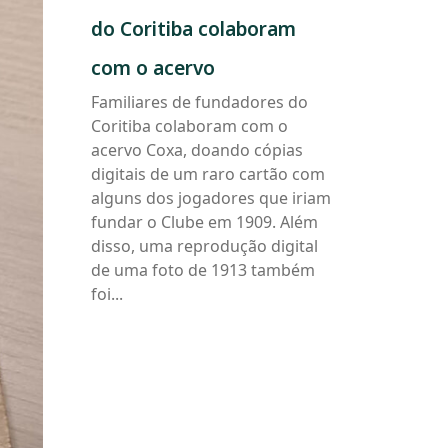
fundadores
do Coritiba colaboram
do
Coritiba
com o acervo
colaboram
Familiares de fundadores do
com
Coritiba colaboram com o
o
acervo
acervo Coxa, doando cópias
digitais de um raro cartão com
alguns dos jogadores que iriam
fundar o Clube em 1909. Além
disso, uma reprodução digital
de uma foto de 1913 também
foi...