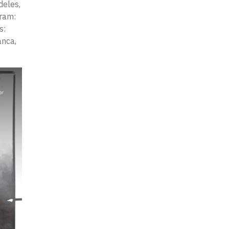
deles,
eram:
s:
anca,