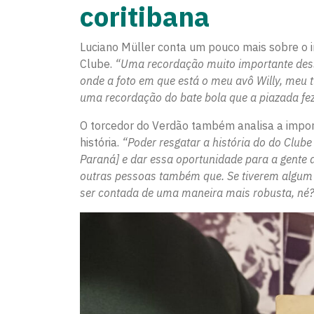
coritibana
Luciano Müller conta um pouco mais sobre o i
Clube.
“Uma recordação muito importante dessa
onde a foto em que está o meu avô Willy, meu t
uma recordação do bate bola que a piazada fez
O torcedor do Verdão também analisa a import
história.
“Poder resgatar a história do do Club
Paraná] e dar essa oportunidade para a gente a
outras pessoas também que. Se tiverem algum m
ser contada de uma maneira mais robusta, né