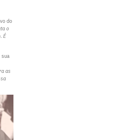
rvo do
ta o
. É
e sua
ra as
ssa