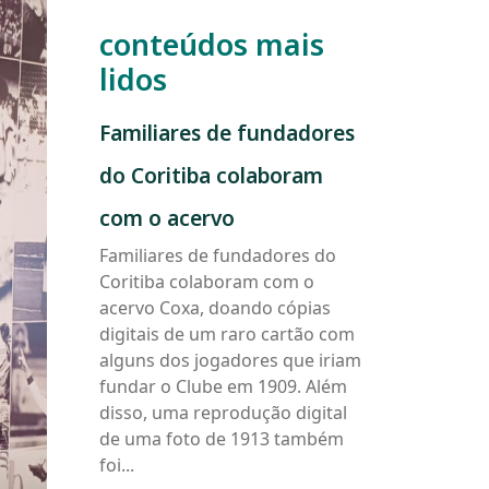
conteúdos mais
lidos
Familiares
Familiares de fundadores
de
fundadores
do Coritiba colaboram
do
Coritiba
com o acervo
colaboram
Familiares de fundadores do
com
Coritiba colaboram com o
o
acervo
acervo Coxa, doando cópias
digitais de um raro cartão com
alguns dos jogadores que iriam
fundar o Clube em 1909. Além
disso, uma reprodução digital
de uma foto de 1913 também
foi...