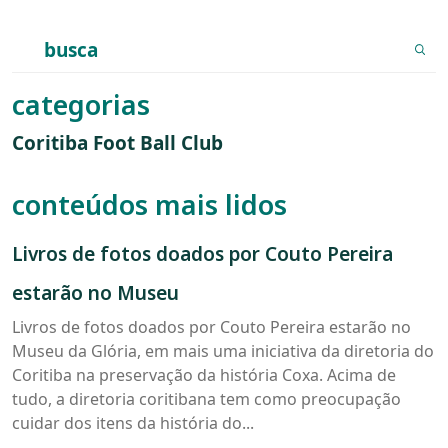
Search
for:
categorias
Coritiba Foot Ball Club
conteúdos mais lidos
Livros
Livros de fotos doados por Couto Pereira
de
fotos
estarão no Museu
doados
por
Livros de fotos doados por Couto Pereira estarão no
Couto
Museu da Glória, em mais uma iniciativa da diretoria do
Pereira
Coritiba na preservação da história Coxa. Acima de
estarão
tudo, a diretoria coritibana tem como preocupação
no
cuidar dos itens da história do...
Museu