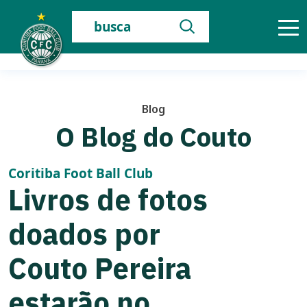
Skip
Buscar:
to
content
Blog
O Blog do Couto
Coritiba Foot Ball Club
Livros de fotos
doados por
Couto Pereira
estarão no