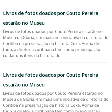
Livros
Livros de fotos doados por Couto Pereira
de
fotos
estarão no Museu
doados
por
Livros de fotos doados por Couto Pereira estarão no
Couto
Museu da Glória, em mais uma iniciativa da diretoria do
Pereira
Coritiba na preservação da história Coxa. Acima de
estarão
tudo, a diretoria coritibana tem como preocupação
no
cuidar dos itens da história do...
Museu
Livros
Livros de fotos doados por Couto Pereira
de
fotos
estarão no Museu
doados
por
Livros de fotos doados por Couto Pereira estarão no
Couto
Museu da Glória, em mais uma iniciativa da diretoria do
Pereira
Coritiba na preservação da história Coxa. Acima de
estarão
tudo, a diretoria coritibana tem como preocupação